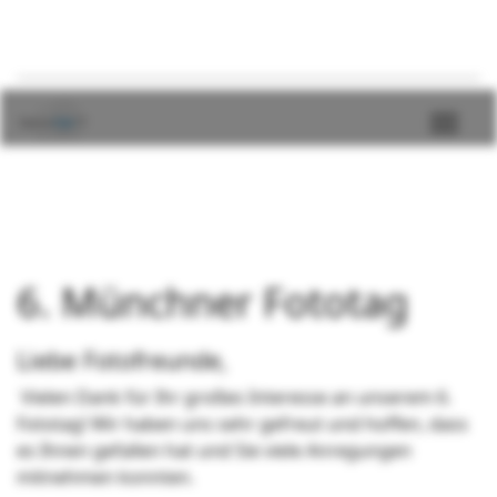
6. Münchner Fototag
Liebe Fotofreunde,
Vielen Dank für Ihr großes Interesse an unserem 6.
Fototag! Wir haben uns sehr gefreut und hoffen, dass
es Ihnen gefallen hat und Sie viele Anregungen
mitnehmen konnten.